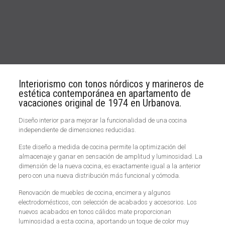
Interiorismo con tonos nórdicos y marineros de
estética contemporánea en apartamento de
vacaciones original de 1974 en Urbanova.
Diseño interior para mejorar la funcionalidad de una cocina
independiente de dimensiones reducidas.
Este diseño a medida de cocina permite la optimización del
almacenaje y ganar en sensación de amplitud y luminosidad. La
dimensión de la nueva cocina, es exactamente igual a la anterior
pero con una nueva distribución más funcional y cómoda.
Renovación de muebles de cocina, encimera y algunos
electrodomésticos, con selección de acabados y accesorios. Los
nuevos acabados en tonos cálidos mate proporcionan
luminosidad a esta cocina, aportando un toque de color muy