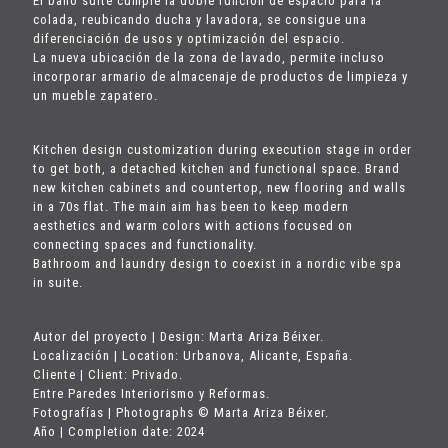
El baño suite cumple la doble función de espacio para la
colada, reubicando ducha y lavadora, se consigue una
diferenciación de usos y optimización del espacio.
La nueva ubicación de la zona de lavado, permite incluso
incorporar armario de almacenaje de productos de limpieza y
un mueble zapatero.
Kitchen design customization during execution stage in order
to get both, a detached kitchen and functional space. Brand
new kitchen cabinets and countertop, new flooring and walls
in a 70s flat. The main aim has been to keep modern
aesthetics and warm colors with actions focused on
connecting spaces and functionality.
Bathroom and laundry design to coexist in a nordic vibe spa
in suite.
Autor del proyecto | Design: Marta Ariza Béixer.
Localización | Location: Urbanova, Alicante, España.
Cliente | Client: Privado.
Entre Paredes Interiorismo y Reformas.
Fotografías | Photographs © Marta Ariza Béixer.
Año | Completion date: 2024