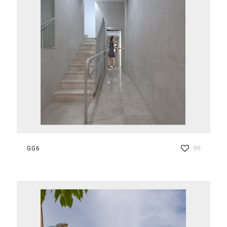
GG6
99