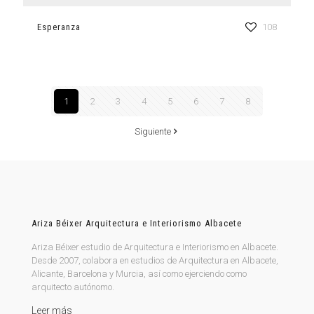
Esperanza
108
1
2
3
4
5
6
7
8
Siguiente
Ariza Béixer Arquitectura e Interiorismo Albacete
Ariza Béixer estudio de Arquitectura e Interiorismo en Albacete.
Desde 2007, colabora en estudios de Arquitectura en Albacete,
Alicante, Barcelona y Murcia, así como ejerciendo como
arquitecto autónomo.
Leer más